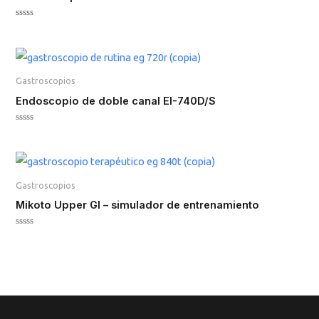
Valorado
en
0
de
5
Gastroscopios
Endoscopio de doble canal EI-740D/S
Valorado
en
0
de
5
Gastroscopios
Mikoto Upper GI – simulador de entrenamiento
Valorado
en
0
de
5