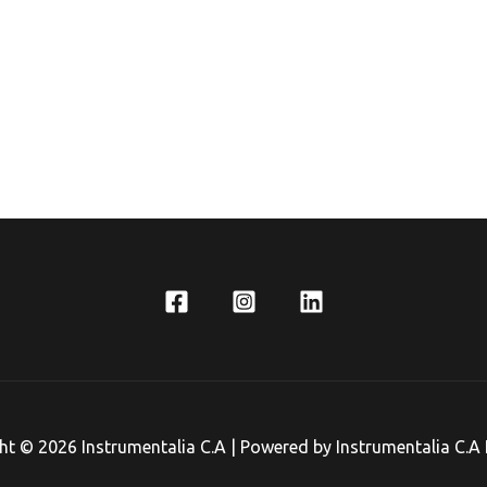
lorado
Valorado
en
0
de
5
ht © 2026 Instrumentalia C.A | Powered by Instrumentalia C.A 