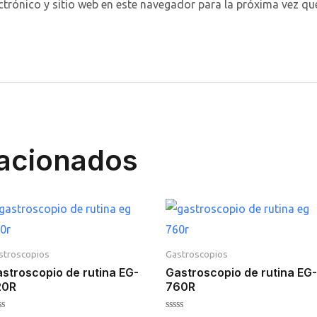
ctrónico y sitio web en este navegador para la próxima vez q
lacionados
stroscopios
Gastroscopios
stroscopio de rutina EG-
Gastroscopio de rutina EG-
20R
760R