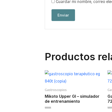
Guardar mi nombre, correo ele
Productos re
Gastroscopios
Ga
Mikoto Upper GI – simulador
Ga
de entrenamiento
7