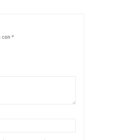
s con
*