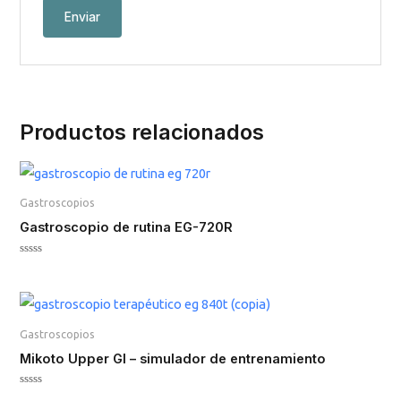
Productos relacionados
Gastroscopios
Gastroscopio de rutina EG-720R
Valorado
en
0
de
5
Gastroscopios
Mikoto Upper GI – simulador de entrenamiento
Valorado