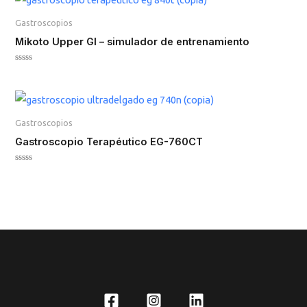
5
Gastroscopios
Mikoto Upper GI – simulador de entrenamiento
Valorado
en
0
de
5
Gastroscopios
Gastroscopio Terapéutico EG-760CT
Valorado
en
0
de
5