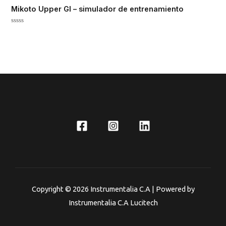
Mikoto Upper GI – simulador de entrenamiento
Valorado
en
0
de
5
Copyright © 2026 Instrumentalia C.A | Powered by
Instrumentalia C.A Lucitech