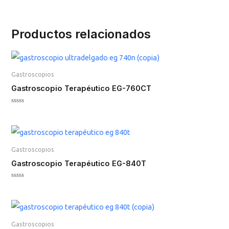
Productos relacionados
Gastroscopios
Gastroscopio Terapéutico EG-760CT
Valorado
en
0
de
5
Gastroscopios
Gastroscopio Terapéutico EG-840T
Valorado
en
0
de
5
Gastroscopios