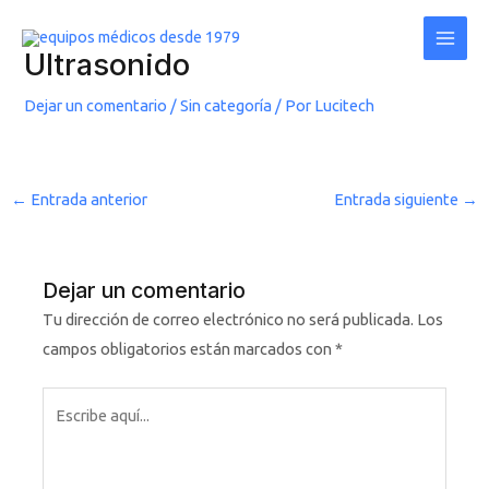
Ir
Post
Main
al
navigation
Men
Ultrasonido
contenido
Dejar un comentario
/
Sin categoría
/ Por
Lucitech
←
Entrada anterior
Entrada siguiente
→
Dejar un comentario
Tu dirección de correo electrónico no será publicada.
Los
campos obligatorios están marcados con
*
Escribe
aquí...