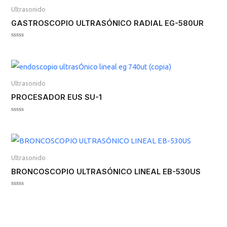
Ultrasonido
GASTROSCOPIO ULTRASÓNICO RADIAL EG-580UR
Valorado
en
0
de
5
Ultrasonido
PROCESADOR EUS SU-1
Valorado
en
0
de
5
Ultrasonido
BRONCOSCOPIO ULTRASÓNICO LINEAL EB-530US
Valorado
en
0
de
5