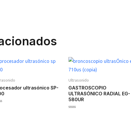
lacionados
trasonido
Ultrasonido
ocesador ultrasónico SP-
GASTROSCOPIO
00
ULTRASÓNICO RADIAL EG-
580UR
lorado
Valorado
en
0
de
5