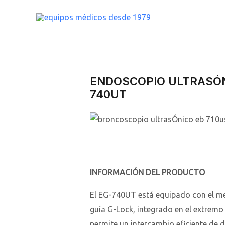
Ir
al
contenido
ENDOSCOPIO ULTRASÓN
740UT
INFORMACIÓN DEL PRODUCTO
El EG-740UT está equipado con el m
guía G-Lock, integrado en el extremo d
permite un intercambio eficiente de d