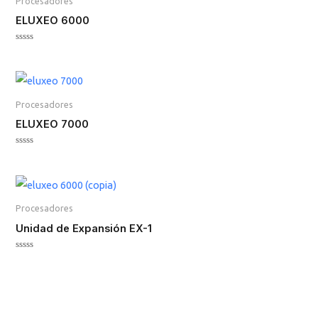
Procesadores
ELUXEO 6000
Valorado
en
0
de
5
Procesadores
ELUXEO 7000
Valorado
en
0
de
5
Procesadores
Unidad de Expansión EX-1
Valorado
en
0
de
5