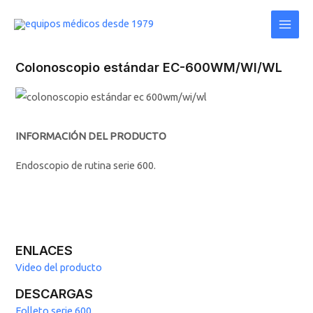
Ir
Main
al
Men
contenido
Colonoscopio estándar EC-600WM/WI/WL
INFORMACIÓN DEL PRODUCTO
Endoscopio de rutina serie 600.
ENLACES
Video del producto
DESCARGAS
Folleto serie 600