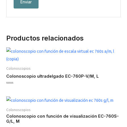
Productos relacionados
Colonoscopios
Colonoscopio ultradelgado EC-760P-V/M, L
Valorado
en
0
de
5
Colonoscopios
Colonoscopio con función de visualización EC-760S-
G/L, M