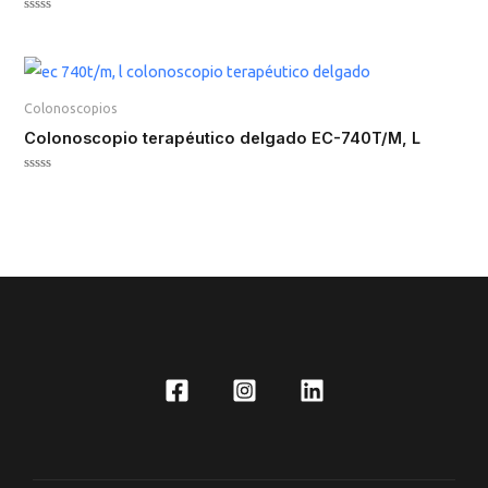
Valorado
en
0
de
5
Colonoscopios
Colonoscopio terapéutico delgado EC-740T/M, L
Valorado
en
0
de
5