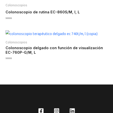
Colonoscopios
Colonoscopio de rutina EC-860S/M, I, L
Valorado
en
0
de
5
Colonoscopios
Colonoscopio delgado con función de visualización
EC-760P-G/M, L
Valorado
en
0
de
5