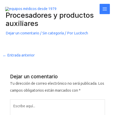
Ir
Post
Main
al
navigation
Men
Procesadores y productos
contenido
auxiliares
Dejar un comentario
/
Sin categoría
/ Por
Lucitech
←
Entrada anterior
Dejar un comentario
Tu dirección de correo electrónico no será publicada.
Los
campos obligatorios están marcados con
*
Escribe
aquí...