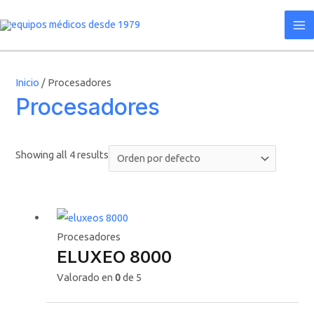
Ir
Ma
CERRAR
al
Me
contenido
Inicio
/ Procesadores
Procesadores
Showing all 4 results
Procesadores
ELUXEO 8000
Valorado en
0
de 5