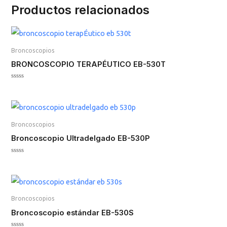
Productos relacionados
Broncoscopios
BRONCOSCOPIO TERAPÉUTICO EB-530T
Valorado
en
0
de
5
Broncoscopios
Broncoscopio Ultradelgado EB-530P
Valorado
en
0
de
5
Broncoscopios
Broncoscopio estándar EB-530S