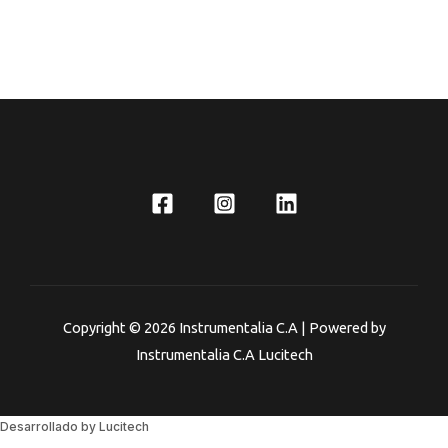
Valorado
en
0
de
5
Copyright © 2026 Instrumentalia C.A | Powered by
Instrumentalia C.A Lucitech
Desarrollado by Lucitech