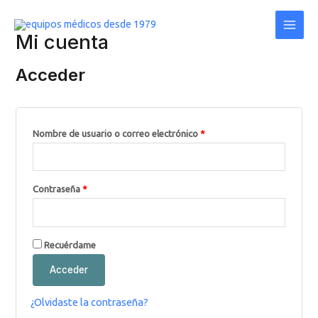
Ir
Obligatorio
Obligatorio
Main
al
Men
Mi cuenta
contenido
Acceder
Nombre de usuario o correo electrónico
*
Contraseña
*
Recuérdame
Acceder
¿Olvidaste la contraseña?