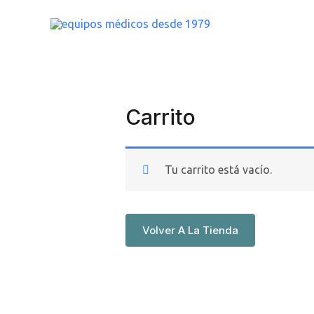
Ir
al
contenido
Carrito
Tu carrito está vacío.
Volver A La Tienda